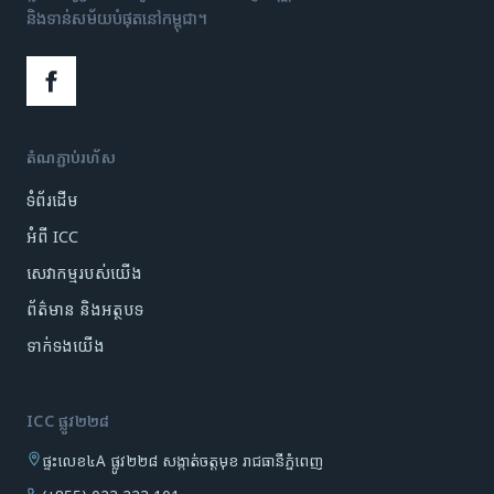
និងទាន់សម័យបំផុតនៅកម្ពុជា។
តំណភ្ជាប់រហ័ស
ទំព័រដើម
អំពី ICC
សេវាកម្មរបស់យើង
ព័ត៌មាន និងអត្ថបទ
ទាក់ទងយើង
ICC ផ្លូវ២២៨
ផ្ទះលេខ៤A ផ្លូវ២២៨ សង្កាត់ចត្តមុខ រាជធានីភ្នំពេញ