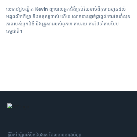
លោកវេជ្ជបណ្ឌិត
Kevin
ព្យាបាលអ្នកជំងឺគ្រប់វ័យចាប់ពីកុមាររហូតដល់
អត្តពលិកកីឡា និងមនុស្សចាស់ ហើយ លោកបានផ្តាច់ជ្ញាផ្តល់ការថែទាំសុខ
ភាពរបស់អ្នកជំងឺ និងគ្រួសាររបស់ពួកគេ តាមរយៈការថែទាំតាមបែប
ធម្មជាតិ។
គ្លីនិកខៃរ៉ូព្រាក់ទិកដំបូងគេ ដែលមានអាជ្ញាប័ណ្ណ