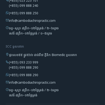
(+855) 023 223 101
(+855) 099 888 240
(+855) 099 888 250
info@cambodiachiropractic.com
ចន្ទ–សុក្រ ៨ព្រឹក–១២ថ្ងៃត្រង់ / ២–៦ល្ងាច
សៅរ៍ ៨ព្រឹក–១២ថ្ងៃត្រង់ / ១–៥ល្ងាច
ICC ទួលគោក
ផ្ទះលេខ៥៥ ផ្លូវ៥៦៦ ជាន់ទី៧ គ្លីនិក Biomedic ទួលគោក
(+855) 093 233 999
(+855) 099 888 290
(+855) 099 888 290
info@cambodiachiropractic.com
ចន្ទ–សុក្រ ៨ព្រឹក–១២ថ្ងៃត្រង់ / ២–៦ល្ងាច
សៅរ៍ ៨ព្រឹក–១២ថ្ងៃត្រង់