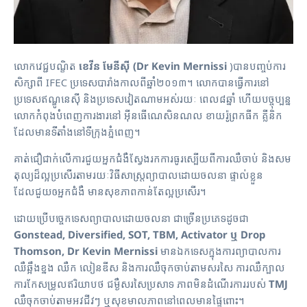
លោកវេជ្ជបណ្ខិត
ខេវីន មែនីស៊ី
(Dr Kevin Mernissi
)បានបញ្ចប់ការ
សិក្សាពី IFEC​ ប្រទេសបារាំងកាលពីឆ្នាំ២០១៣។ លោកបានធ្វើការនៅ
ប្រទេសឥណ្ឌូនេស៊ី និងប្រទេសវៀតណាមអស់រយៈ ពេល៨ឆ្នាំ ហើយបច្ចុប្បន្ន
លោកកំពុងបំពេញការងារនៅ អ៊ីនធើណេសិនណល ខាយរ៉ូព្រកធីក គ្លីនិក
ដែលមានទីតាំងនៅទីក្រុងភ្នំពេញ។
គាត់ជឿជាក់លើការជួយអ្នកជំងឺស្វែងរកការធូរស្បើយពីការឈឺចាប់ និងសម
តុល្យដ៏ល្អប្រសើរតាមរយៈវិធីសាស្រ្តព្យាបាលដោយចលនា ផ្ទាល់ខ្លួន
ដែលជួយឲអ្នកជំងឺ មានសុខភាពកាន់តែល្អប្រសើរ។
ដោយប្រើបច្ចេកទេសព្យាបាលដោយចលនា ជាច្រើនប្រភេទដូចជា
Gonstead, Diversified, SOT,
TBM, Activator
ឬ
Drop
Thomson, Dr Kevin Mernissi
មានឯកទេសក្នុងការព្យាបាលការ
ឈឺឆ្អឹងខ្នង ឈឺក លៀនឌីស និងការឈឺចុកចាប់តាមសរសៃ ការឈឺក្បាល
ការកែសម្រូលឥរិយាបថ ជម្ងឺសរសៃប្រសាទ ភាពមិនដំណើរការរបស់
TMJ
ឈឺចុកចាប់តាមអវជីវៗ ឬសុខមាលភាពនៅពេលមានផ្ទៃពោះ។