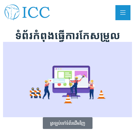
ទំព័រកំពុងធ្វើការកែសម្រួល
ត្រឡប់ទៅទំព័រដើមវិញ