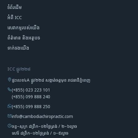
ទំព័រដើម
អំពី ICC
សេវាកម្មរបស់យើង
ព័ត៌មាន និងអត្ថបទ
ទាក់ទងយើង
ICC ផ្លូវ២២៨
ផ្ទះលេខ៤A ផ្លូវ២២៨ សង្កាត់ចត្តមុខ រាជធានីភ្នំពេញ
(+855) 023 223 101
(+855) 099 888 240
(+855) 099 888 250
info@cambodiachiropractic.com
ចន្ទ–សុក្រ ៨ព្រឹក–១២ថ្ងៃត្រង់ / ២–៦ល្ងាច
សៅរ៍ ៨ព្រឹក–១២ថ្ងៃត្រង់ / ១–៥ល្ងាច