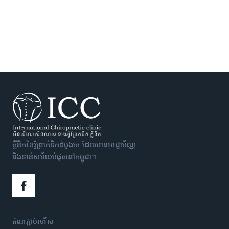
គ្លីនិកខៃរ៉ូព្រាក់ទិកដំបូងគេ ដែលមានអាជ្ញាប័ណ្ណ
និងទាន់សម័យបំផុតនៅកម្ពុជា។
តំណភ្ជាប់រហ័ស